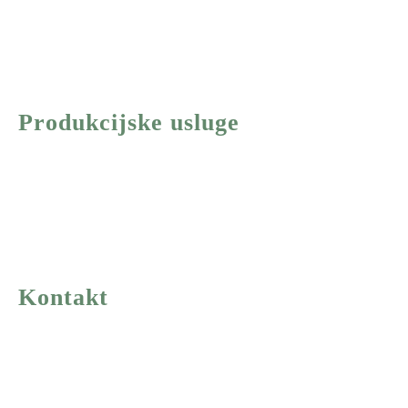
Promotivni spotovi
Korporacijski filmovi
Produkcijske usluge
Priprema
Produkcija
Post produkcija
Kontakt
Ramonda Production
Ljubiše MIodragovića 73d, 11000 Beograd
+381 64 07 97 333