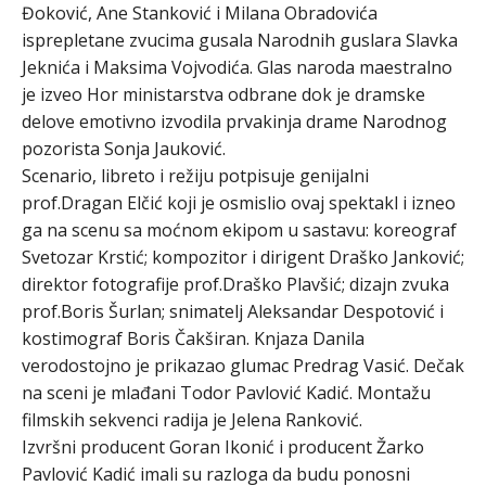
Đoković, Ane Stanković i Milana Obradovića
isprepletane zvucima gusala Narodnih guslara Slavka
Jeknića i Maksima Vojvodića. Glas naroda maestralno
je izveo Hor ministarstva odbrane dok je dramske
delove emotivno izvodila prvakinja drame Narodnog
pozorista Sonja Jauković.
Scenario, libreto i režiju potpisuje genijalni
prof.Dragan Elčić koji je osmislio ovaj spektakl i izneo
ga na scenu sa moćnom ekipom u sastavu: koreograf
Svetozar Krstić; kompozitor i dirigent Draško Janković;
direktor fotografije prof.Draško Plavšić; dizajn zvuka
prof.Boris Šurlan; snimatelj Aleksandar Despotović i
kostimograf Boris Čakširan. Knjaza Danila
verodostojno je prikazao glumac Predrag Vasić. Dečak
na sceni je mlađani Todor Pavlović Kadić. Montažu
filmskih sekvenci radija je Jelena Ranković.
Izvršni producent Goran Ikonić i producent Žarko
Pavlović Kadić imali su razloga da budu ponosni