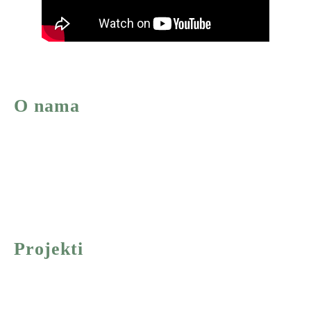
O nama
RAMONDA PRODUCTION je filmska kuća iz Beograda koja
proizvodi filmove svih žanrova. Iza produkcije stoji grupa
časnih umetnika i filmskih poslenika kojima je uzvišeni cilj
stvaranje umetničkih dela proverene trajne istorijske i kulturne
vrednosti.
Projekti
Igrani filmovi
Dokumentarni filmovi