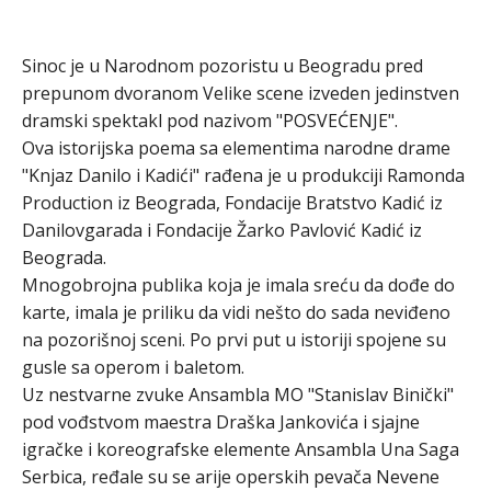
Sinoc je u Narodnom pozoristu u Beogradu pred
prepunom dvoranom Velike scene izveden jedinstven
dramski spektakl pod nazivom "POSVEĆENJE".
Ova istorijska poema sa elementima narodne drame
"Knjaz Danilo i Kadići" rađena je u produkciji Ramonda
Production iz Beograda, Fondacije Bratstvo Kadić iz
Danilovgarada i Fondacije Žarko Pavlović Kadić iz
Beograda.
Mnogobrojna publika koja je imala sreću da dođe do
karte, imala je priliku da vidi nešto do sada neviđeno
na pozorišnoj sceni. Po prvi put u istoriji spojene su
gusle sa operom i baletom.
Uz nestvarne zvuke Ansambla MO "Stanislav Binički"
pod vođstvom maestra Draška Jankovića i sjajne
igračke i koreografske elemente Ansambla Una Saga
Serbica, ređale su se arije operskih pevača Nevene