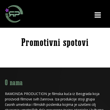
Promotivni spotovi
O nama
RAMONDA PRODUCTION je filmska kuća iz Beograda koja
proizvodi filmove svih žanrova. Iza produkcije stoji grupa
časnih umetnika i filmskih poslenika kojima je uzvišeni cilj
stvaranje umetničkih dela proverene trajne istorijske i kulturne