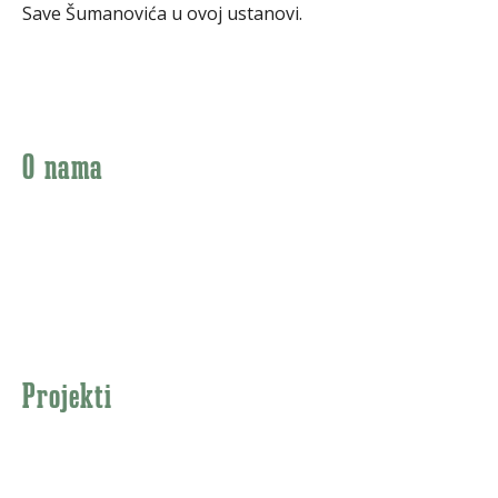
Save Šumanovića u ovoj ustanovi.
O nama
RAMONDA PRODUCTION je filmska kuća iz Beograda koja
proizvodi filmove svih žanrova. Iza produkcije stoji grupa
časnih umetnika i filmskih poslenika kojima je uzvišeni cilj
stvaranje umetničkih dela proverene trajne istorijske i kulturne
vrednosti.
Projekti
Igrani filmovi
Dokumentarni filmovi