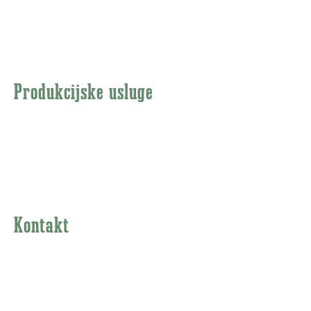
Promotivni spotovi
Korporacijski filmovi
Produkcijske usluge
Priprema
Produkcija
Post produkcija
Kontakt
Ramonda Production
Ljubiše MIodragovića 73d, 11000 Beograd
+381 64 07 97 333