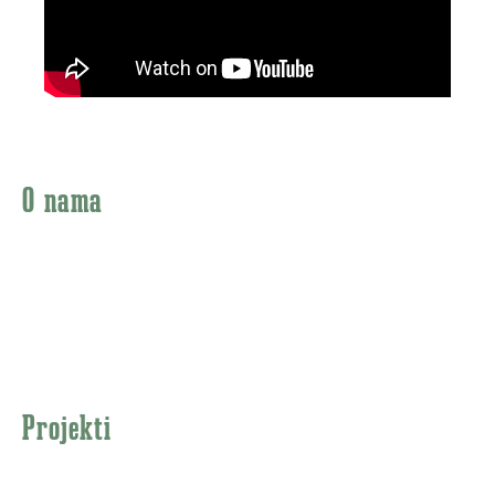
O nama
RAMONDA PRODUCTION je filmska kuća iz Beograda koja
proizvodi filmove svih žanrova. Iza produkcije stoji grupa
časnih umetnika i filmskih poslenika kojima je uzvišeni cilj
stvaranje umetničkih dela proverene trajne istorijske i kulturne
vrednosti.
Projekti
Igrani filmovi