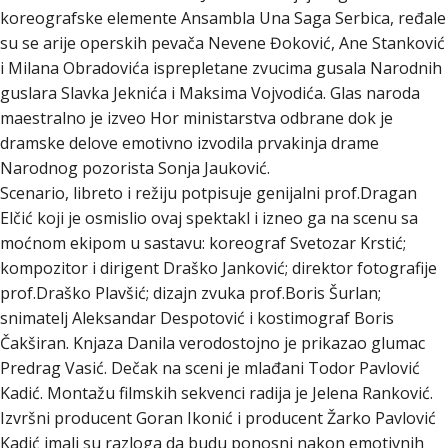
koreografske elemente Ansambla Una Saga Serbica, ređale
su se arije operskih pevača Nevene Đoković, Ane Stanković
i Milana Obradovića isprepletane zvucima gusala Narodnih
guslara Slavka Jeknića i Maksima Vojvodića. Glas naroda
maestralno je izveo Hor ministarstva odbrane dok je
dramske delove emotivno izvodila prvakinja drame
Narodnog pozorista Sonja Jauković.
Scenario, libreto i režiju potpisuje genijalni prof.Dragan
Elčić koji je osmislio ovaj spektakl i izneo ga na scenu sa
moćnom ekipom u sastavu: koreograf Svetozar Krstić;
kompozitor i dirigent Draško Janković; direktor fotografije
prof.Draško Plavšić; dizajn zvuka prof.Boris Šurlan;
snimatelj Aleksandar Despotović i kostimograf Boris
Čakširan. Knjaza Danila verodostojno je prikazao glumac
Predrag Vasić. Dečak na sceni je mlađani Todor Pavlović
Kadić. Montažu filmskih sekvenci radija je Jelena Ranković.
Izvršni producent Goran Ikonić i producent Žarko Pavlović
Kadić imali su razloga da budu ponosni nakon emotivnih