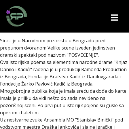
Sinoc je u Narodnom pozoristu u Beogradu pred
prepunom dvoranom Velike scene izveden jedinstven
dramski spektakl pod nazivom "POSVEĆENJE".
Ova istorijska poema sa elementima narodne drame "Knjaz
Danilo i Kadići" rađena je u produkciji Ramonda Production
iz Beograda, Fondacije Bratstvo Kadić iz Danilovgarada i
Fondacije Žarko Pavlović Kadić iz Beograda.
Mnogobrojna publika koja je imala sreću da dođe do karte,
imala je priliku da vidi nešto do sada neviđeno na
pozorišnoj sceni. Po prvi put u istoriji spojene su gusle sa
operom i baletom.
Uz nestvarne zvuke Ansambla MO "Stanislav Binički" pod
vođstvom maestra Draška Jankovića i sjajne igračke i