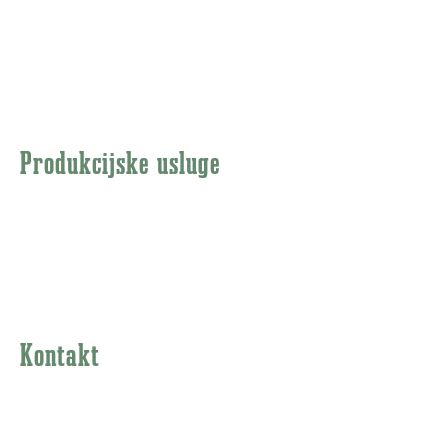
Dokumentarni filmovi
Promotivni spotovi
Korporacijski filmovi
Produkcijske usluge
Priprema
Produkcija
Post produkcija
Kontakt
Ramonda Production
Ljubiše MIodragovića 73d, 11000 Beograd